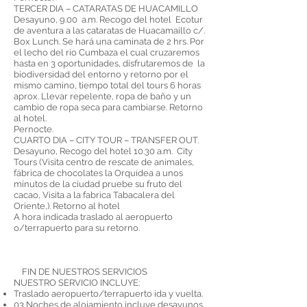
TERCER DIA – CATARATAS DE HUACAMILLO
Desayuno, 9.00 a.m. Recogo del hotel Ecotur
de aventura a las cataratas de Huacamaillo c/.
Box Lunch. Se hará una caminata de 2 hrs. Por
el lecho del río Cumbaza el cual cruzaremos
hasta en 3 oportunidades, disfrutaremos de la
biodiversidad del entorno y retorno por el
mismo camino, tiempo total del tours 6 horas
aprox. Llevar repelente, ropa de baño y un
cambio de ropa seca para cambiarse. Retorno
al hotel.
Pernocte.
CUARTO DIA – CITY TOUR – TRANSFER OUT.
Desayuno, Recogo del hotel 10.30 a.m. City
Tours (Visita centro de rescate de animales,
fábrica de chocolates la Orquídea a unos
minutos de la ciudad pruebe su fruto del
cacao, Visita a la fabrica Tabacalera del
Oriente,). Retorno al hotel
A hora indicada traslado al aeropuerto
o/terrapuerto para su retorno.
FIN DE NUESTROS SERVICIOS
NUESTRO SERVICIO INCLUYE:
Traslado aeropuerto/terrapuerto ida y vuelta.
03 Noches de alojamiento incluye desayunos.