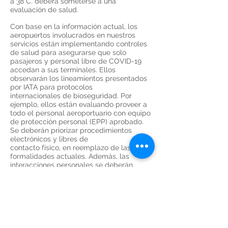
a 38°C. deberá someterse a una
evaluación de salud.
Con base en la información actual, los
aeropuertos involucrados en nuestros
servicios están implementando controles
de salud para asegurarse que solo
pasajeros y personal libre de COVID-19
accedan a sus terminales. Ellos
observarán los lineamientos presentados
por IATA para protocolos
internacionales de bioseguridad. Por
ejemplo, ellos están evaluando proveer a
todo el personal aeroportuario con equipo
de protección personal (EPP) aprobado.
Se deberán priorizar procedimientos
electrónicos y libres de
contacto físico, en reemplazo de las
formalidades actuales. Además, las
interacciones personales se deberán
limitar a lo estrictamente necesario. Para
garantizar la distancia física, áreas de
espera, mostradores y puntos de control
están siendo readecuados.