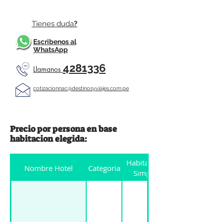
Tienes duda
?
Escribenos al
WhatsApp
4281336
Llamanos
cotizacionnac@destinosyviajes.com.pe
Precio por persona en base
habitacion elegida:
Habitacion
Nombre Hotel
Categoria
Simple