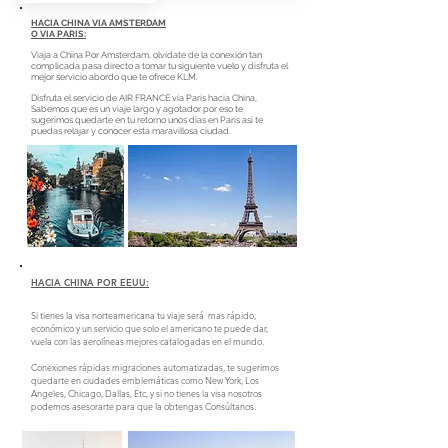
HACIA CHINA VIA AMSTERDAM
O VIA PARIS:
Viaja a China Por Amsterdam, olvídate de la conexión tan
complicada pasa directo a tomar tu siguiente vuelo y disfruta el
mejor servicio abordo que te ofrece KLM.
Disfruta el servicio de AIR FRANCE vía Paris hacia China,
Sabemos que es un viaje largo y agotador por eso te
sugerimos quedarte en tu retorno unos dias en Paris asi te
puedas relajar y conocer esta maravillosa ciudad.
HACIA CHINA POR EEUU:
Si tienes la visa norteamericana tu viaje será mas rápido,
económico y un servicio que solo el americano te puede dar,
vuela con las aerolíneas mejores catalogadas en el mundo.
Conexiones rápidas migraciones automatizadas, te sugerimos
quedarte en ciudades emblemáticas como New York, Los
Angeles, Chicago, Dallas, Etc, y si no tienes la visa nosotros
podemos asesorarte para que la obtengas Consúltanos.