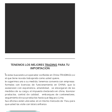
TENEMOS LOS MEJORES
TRADING
PARA TU
IMPORTACION
Si estas buscando un operador confiable en China (TRADING) o si
el que tiene no esta trabajando como usted quiere,
le sugerimos uno a su medida, tenemos convenio con empresas
formales con licencias de funcionamiento en CHINA, que lo
asesoraran con experiencia, amabilidad, se encargaran de las
medidas de su carga, el impuesto declarado en china, licenciar
productos, control de calidad, embarques de contenedores,
seguimiento de sus productos hasta que llegue a Lima.
Sus oficinas están ubicadas en el mismo mercado de Yiwu para
que usted los visite con total confianza