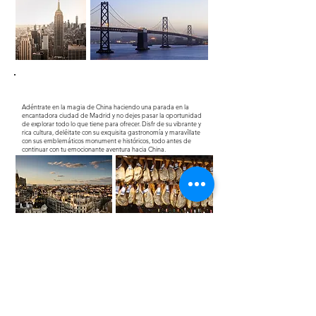
​Adéntrate en la magia de China haciendo una parada en la
encantadora ciudad de Madrid y no dejes pasar la oportunidad
de explorar todo lo que tiene para ofrecer. Disfr de su vibrante y
rica cultura, deléitate con su exquisita gastronomía y maravíllate
con sus emblemáticos monument e históricos, todo antes de
continuar con tu emocionante aventura hacia China.