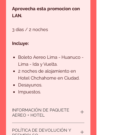
Aprovecha esta promocion con
LAN.
3 dias / 2 noches
Incluye:
Boleto Aereo Lima - Huanuco -
Lima - Ida y Vuelta.
2 noches de alojamiento en
Hotel Chchahome en Ciudad.
Desayunos.
Impuestos.
INFORMACIÓN DE PAQUETE
AEREO + HOTEL
Para reservas minimo 2 personas.
POLÍTICA DE DEVOLUCIÓN Y
Consultar por el precio de un niño o