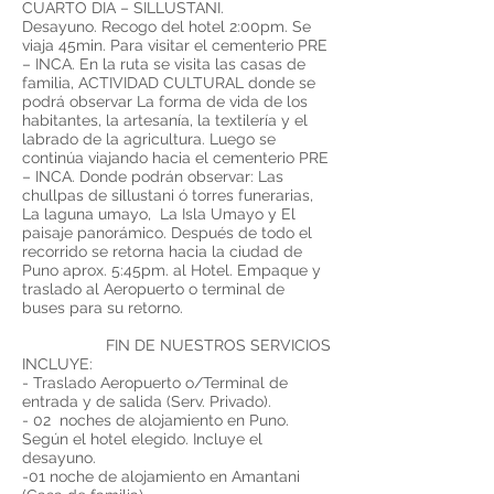
CUARTO DIA – SILLUSTANI.
Desayuno. Recogo del hotel 2:00pm. Se
viaja 45min. Para visitar el cementerio PRE
– INCA. En la ruta se visita las casas de
familia, ACTIVIDAD CULTURAL donde se
podrá observar La forma de vida de los
habitantes, la artesanía, la textilería y el
labrado de la agricultura. Luego se
continúa viajando hacia el cementerio PRE
– INCA. Donde podrán observar: Las
chullpas de sillustani ó torres funerarias,
La laguna umayo, La Isla Umayo y El
paisaje panorámico. Después de todo el
recorrido se retorna hacia la ciudad de
Puno aprox. 5:45pm. al Hotel. Empaque y
traslado al Aeropuerto o terminal de
buses para su retorno.
FIN DE NUESTROS SERVICIOS
INCLUYE:
- Traslado Aeropuerto o/Terminal de
entrada y de salida (Serv. Privado).
- 02 noches de alojamiento en Puno.
Según el hotel elegido. Incluye el
desayuno.
-01 noche de alojamiento en Amantani