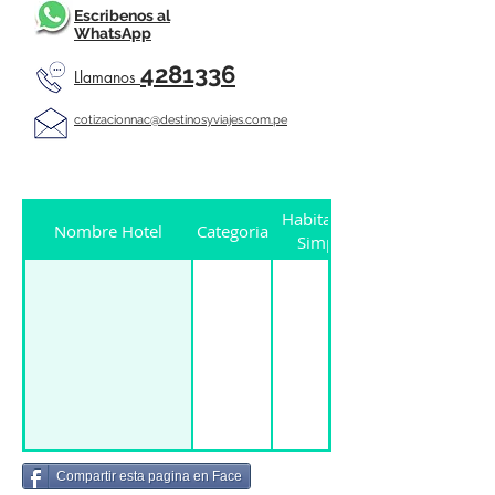
Escribenos al
WhatsApp
4281336
Llamanos
cotizacionnac@destinosyviajes.com.pe
Habitacion
Nombre Hotel
Categoria
Simple
Compartir esta pagina en Face