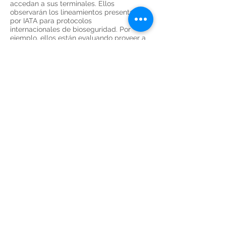
accedan a sus terminales. Ellos
observarán los lineamientos presentados
por IATA para protocolos
internacionales de bioseguridad. Por
ejemplo, ellos están evaluando proveer a
todo el personal aeroportuario con equipo
de protección personal (EPP) aprobado.
Se deberán priorizar procedimientos
electrónicos y libres de
contacto físico, en reemplazo de las
formalidades actuales. Además, las
interacciones personales se deberán
limitar a lo estrictamente necesario. Para
garantizar la distancia física, áreas de
espera, mostradores y puntos de control
están siendo readecuados.
Agrega a tu
paquete
Boleto