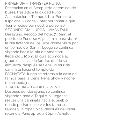
PRIMER DIA – TRANSFER PUNO.
Recepcion en el Aeropuerto o terminal de
buses, traslado a la ciudad Puno.
Aclimatacion – Tiempo Libre. Pernocte
(Opcional.- Podria Optar por tomar algún
Tour ofrecido por nuestro personal)
SEGUNDO DIA – UROS – AMANTANI.
Desayuno. Recogo del hotel 7:40am. al
puerto de Puno, se viaja 25min. para visitar
la isla flotante de los Uros donde visita por
un tiempo de 60min. Luego se continúa
viajando hacia la isla de Amantani
llegando 1:10pm. El guía acomoda al
grupo en casas de familia, donde se
almuerza, después se tiene un tour de
caminata hacia el templo de
PACHATATA, luego se retorna a la casa de
familia para la Cena, Peña Show y noche
de hospedaje.
TERCER DIA – TAQUILE – PUNO.
Después del desayuno, se continua
viajando 1 hora a Taquile, al llegar se
realiza una caminata hacia el pueblo
donde podrán observar los famosos
tejidos y la ropa típica, después de visitar
retorno a Puno aprox. 4:00pm. Al hotel.