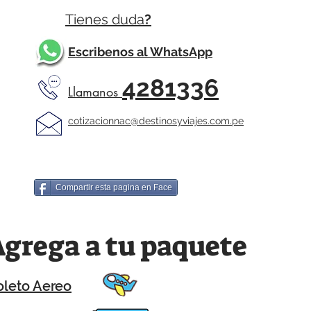
Tienes duda
?
Escribenos al WhatsApp
4281336
Llamanos
cotizacionnac@destinosyviajes.com.pe
Compartir esta pagina en Face
grega a tu paquete
oleto Aereo