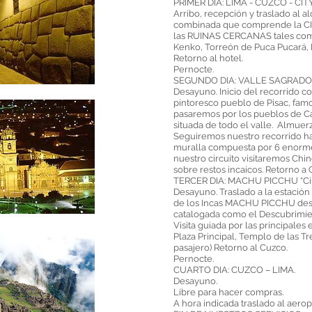
PRIMER DIA: LIMA - CUZCO - 
Arribo, recepción y traslado al al
combinada que comprende la CIUD
las RUINAS CERCANAS tales como
Kenko, Torreón de Puca Pucará,
Retorno al hotel.
Pernocte.
SEGUNDO DIA: VALLE SAGRADO
Desayuno. Inicio del recorrido con
pintoresco pueblo de Pisac, famo
pasaremos por los pueblos de Ca
situada de todo el valle. Almuerz
Seguiremos nuestro recorrido ha
muralla compuesta por 6 enorme
nuestro circuito visitaremos Ch
sobre restos incaicos. Retorno a 
TERCER DIA: MACHU PICCHU “Ciu
Desayuno. Traslado a la estación 
de los Incas MACHU PICCHU desc
catalogada como el Descubrimien
Visita guiada por las principales
Plaza Principal, Templo de las Tr
pasajero) Retorno al Cuzco.
Pernocte.
CUARTO DIA: CUZCO – LIMA.
Desayuno.
Libre para hacer compras.
A hora indicada traslado al aero