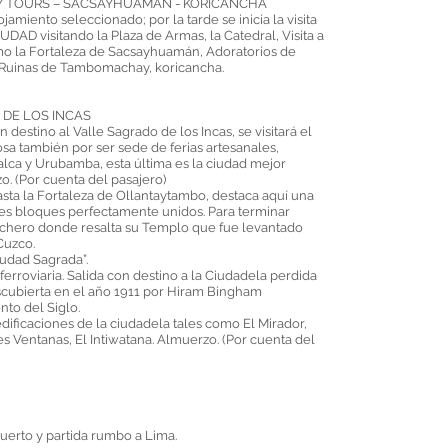
CITY TOURS – SACSAYHUAMAN - KORICANCHA
ojamiento seleccionado; por la tarde se inicia la visita
AD visitando la Plaza de Armas, la Catedral, Visita a
 la Fortaleza de Sacsayhuamán, Adoratorios de
 Ruinas de Tambomachay, koricancha.
 DE LOS INCAS
 destino al Valle Sagrado de los Incas, se visitará el
sa también por ser sede de ferias artesanales,
lca y Urubamba, esta última es la ciudad mejor
o. (Por cuenta del pasajero)
sta la Fortaleza de Ollantaytambo, destaca aquí una
s bloques perfectamente unidos. Para terminar
inchero donde resalta su Templo que fue levantado
Cuzco.
dad Sagrada”.
ferroviaria. Salida con destino a la Ciudadela perdida
ubierta en el año 1911 por Hiram Bingham
to del Siglo.
 edificaciones de la ciudadela tales como El Mirador,
es Ventanas, El Intiwatana. Almuerzo. (Por cuenta del
puerto y partida rumbo a Lima.